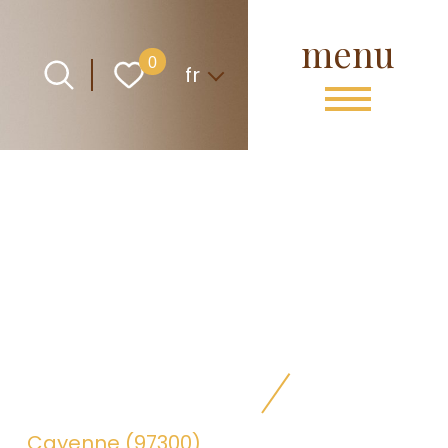
menu
Langue
0
fr
Cayenne (97300)