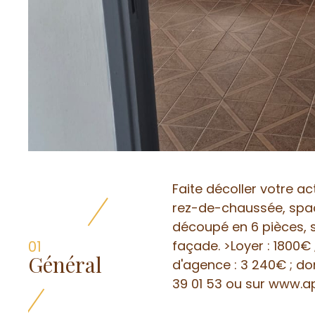
oiture
Faite décoller votre ac
rez-de-chaussée, spac
découpé en 6 pièces, s
01
façade. >Loyer : 1800€
Général
d'agence : 3 240€ ; d
39 01 53 ou sur www.a