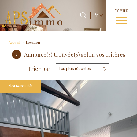
menu
Langue
Langue
fr
0
Accueil
fr
Accueil
Location
Annonce(s) trouvée(s) selon vos critères
8
Trier par
Les plus récentes
Nouveauté