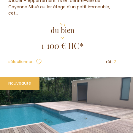
À louer – Appartement T3 en centre-ville de
Cayenne Situé au 1er étage d'un petit immeuble,
cet...
Prix
du bien
1 100 €
HC*
sélectionner
réf :
2
Nouveauté