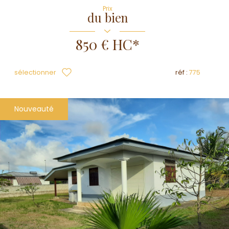
Prix
du bien
850 €
HC*
sélectionner
réf :
775
Nouveauté