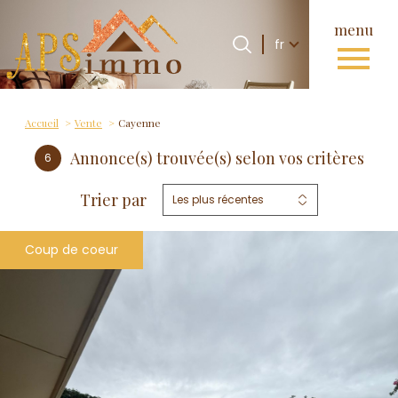
menu
Langue
Langue
fr
0
Accueil
fr
Accueil
Vente
Cayenne
Annonce(s) trouvée(s) selon vos critères
6
Trier par
Les plus récentes
Coup de coeur