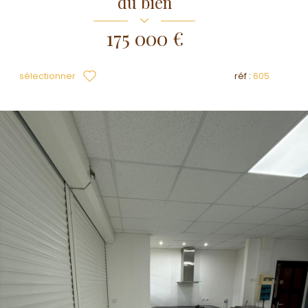
du bien
175 000 €
sélectionner
réf :
605